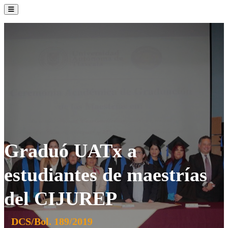
La Institución
Admisión
Oferta Académica
Servicios
Comunidad UATx
Graduó UATx a
estudiantes de maestrías
del CIJUREP
DCS/Bol. 189/2019