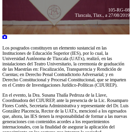
105-RG-08
Tlaxcala, Tlax., a 27/08/2019
Los posgrados constituyen un elemento sustancial en las
Instituciones de Educación Superior (IES), por lo cual, la
Universidad Autónoma de Tlaxcala (UATx), realizó, en las
instalaciones del Teatro Universitario, la ceremonia de graduación
de las Maestrías en: Fiscalización, Transparencia y Rendición de
Cuentas; en Derecho Penal Contradictorio Adversarial; y en
Derecho Constitucional y Procesal Constitucional, que se imparten
en el Centro de Investigaciones Jurídico-Políticas (CIJUREP).
En el evento, la Dra. Susana Thalía Pedroza de la Llave,
Coordinadora del CIJUREP, ante la presencia de la Lic. Rosamparo
Flores Cortés, Secretaria Administrativa y representante del Dr. Luis
González Placencia, Rector de la UATx, mencionó a los egresados
que, ahora, las IES tienen la responsabilidad de formar a las nuevas
generaciones con contenidos acordes a los requerimientos
internacionales, con la finalidad de asegurar la aplicación del