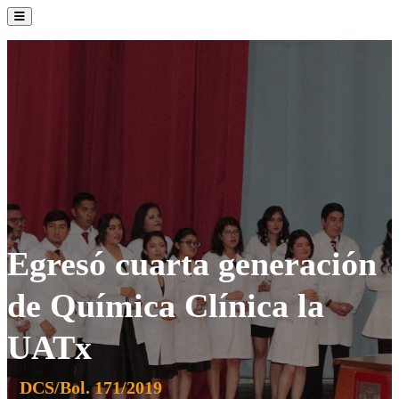
La Institución
Admisión
Oferta Académica
Servicios
Comunidad UATx
Egresó cuarta generación
de Química Clínica la
UATx
DCS/Bol. 171/2019