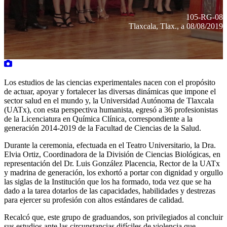
105-RG-08
Tlaxcala, Tlax., a 08/08/2019
Los estudios de las ciencias experimentales nacen con el propósito
de actuar, apoyar y fortalecer las diversas dinámicas que impone el
sector salud en el mundo y, la Universidad Autónoma de Tlaxcala
(UATx), con esta perspectiva humanista, egresó a 36 profesionistas
de la Licenciatura en Química Clínica, correspondiente a la
generación 2014-2019 de la Facultad de Ciencias de la Salud.
Durante la ceremonia, efectuada en el Teatro Universitario, la Dra.
Elvia Ortiz, Coordinadora de la División de Ciencias Biológicas, en
representación del Dr. Luis González Placencia, Rector de la UATx
y madrina de generación, los exhortó a portar con dignidad y orgullo
las siglas de la Institución que los ha formado, toda vez que se ha
dado a la tarea dotarlos de las capacidades, habilidades y destrezas
para ejercer su profesión con altos estándares de calidad.
Recalcó que, este grupo de graduandos, son privilegiados al concluir
sus estudios ante las circunstancias difíciles de violencia que