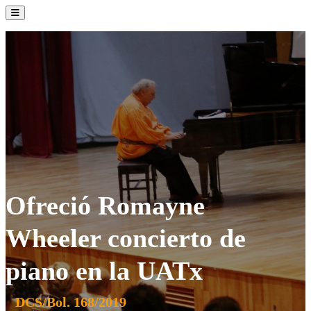
La Institución
Admisión
Oferta Académica
Servicios
Comunidad UATx
Ofreció Romayne
Wheeler concierto de
piano en la UATx
DCS/Bol. 168/2019