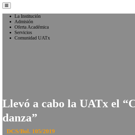
La Institución
Admisión
Oferta Académica
Servicios
Comunidad UATx
Llevó a cabo la UATx el “C
danza”
DCS/Bol. 105/2019