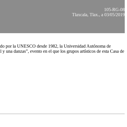
105-RG-08
Tlaxcala, Tlax., a 03/05/2019
blecido por la UNESCO desde 1982, la Universidad Autónoma de
l y una danzas”, evento en el que los grupos artísticos de esta Casa de