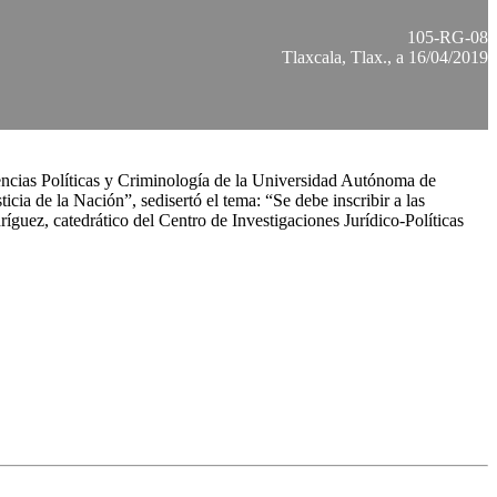
105-RG-08
Tlaxcala, Tlax., a 16/04/2019
iencias Políticas y Criminología de la Universidad Autónoma de
cia de la Nación”, sedisertó el tema: “Se debe inscribir a las
uez, catedrático del Centro de Investigaciones Jurídico-Políticas