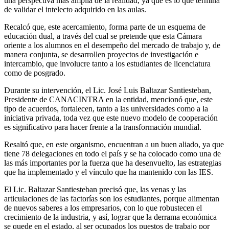
una perspectiva más amplia de la realidad, ya que es lo que termina
de validar el intelecto adquirido en las aulas.
Recalcó que, este acercamiento, forma parte de un esquema de
educación dual, a través del cual se pretende que esta Cámara
oriente a los alumnos en el desempeño del mercado de trabajo y, de
manera conjunta, se desarrollen proyectos de investigación e
intercambio, que involucre tanto a los estudiantes de licenciatura
como de posgrado.
Durante su intervención, el Lic. José Luis Baltazar Santiesteban,
Presidente de CANACINTRA en la entidad, mencionó que, este
tipo de acuerdos, fortalecen, tanto a las universidades como a la
iniciativa privada, toda vez que este nuevo modelo de cooperación
es significativo para hacer frente a la transformación mundial.
Resaltó que, en este organismo, encuentran a un buen aliado, ya que
tiene 78 delegaciones en todo el país y se ha colocado como una de
las más importantes por la fuerza que ha desenvuelto, las estrategias
que ha implementado y el vínculo que ha mantenido con las IES.
El Lic. Baltazar Santiesteban precisó que, las venas y las
articulaciones de las factorías son los estudiantes, porque alimentan
de nuevos saberes a los empresarios, con lo que robustecen el
crecimiento de la industria, y así, lograr que la derrama económica
se quede en el estado, al ser ocupados los puestos de trabajo por