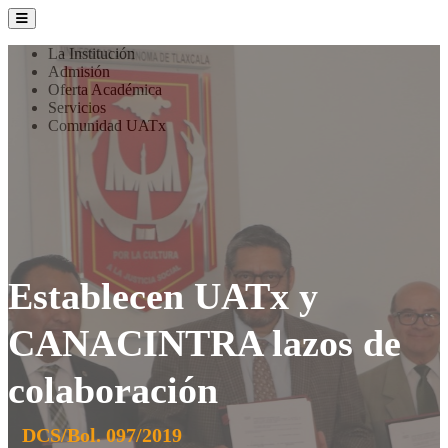
La Institución
Admisión
Oferta Académica
Servicios
Comunidad UATx
Establecen UATx y
CANACINTRA lazos de
colaboración
DCS/Bol. 097/2019