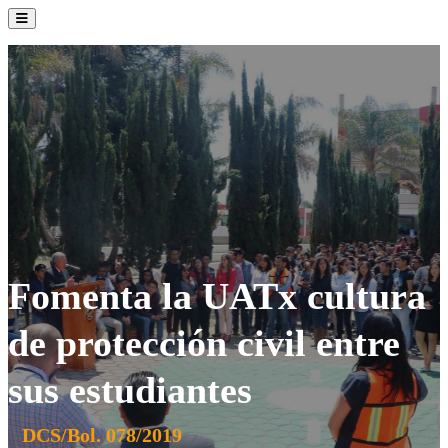
La Institución
Admisión
Oferta Académica
Servicios
Comunidad UATx
Fomenta la UATx cultura
de protección civil entre
sus estudiantes
DCS/Bol. 078/2019