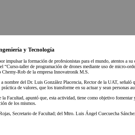
ngeniería y Tecnología
or impulsar la formación de profesionistas para el mundo, atentos a su co
el “Curso-taller de programación de drones mediante uso de micro-orden
uto Chemy-Rob de la empresa Innovatronik M.S.
o, a nombre del Dr. Luis González Placencia, Rector de la UAT, señal
ráctica de valores, que los transforme en su actuar y sean personas aut
la Facultad, apuntó que, esta actividad, tiene como objetivo fomentar y a
ción de los mismos.
Rojas, Secretario de Facultad; del Mtro. Luis Ángel Cuecuecha Sánchez