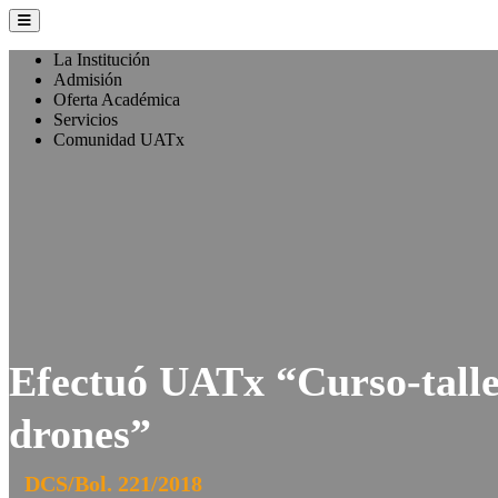
La Institución
Admisión
Oferta Académica
Servicios
Comunidad UATx
Efectuó UATx “Curso-tall
drones”
DCS/Bol. 221/2018