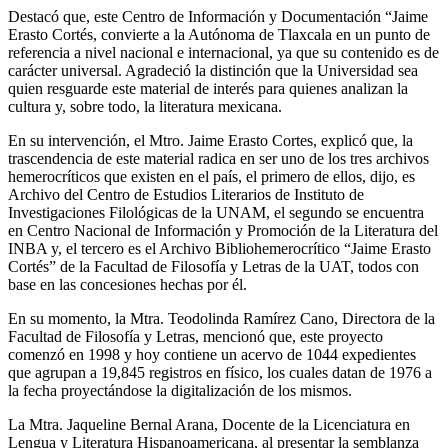
Destacó que, este Centro de Información y Documentación “Jaime
Erasto Cortés, convierte a la Autónoma de Tlaxcala en un punto de
referencia a nivel nacional e internacional, ya que su contenido es de
carácter universal. Agradeció la distinción que la Universidad sea
quien resguarde este material de interés para quienes analizan la
cultura y, sobre todo, la literatura mexicana.
En su intervención, el Mtro. Jaime Erasto Cortes, explicó que, la
trascendencia de este material radica en ser uno de los tres archivos
hemerocríticos que existen en el país, el primero de ellos, dijo, es
Archivo del Centro de Estudios Literarios de Instituto de
Investigaciones Filológicas de la UNAM, el segundo se encuentra
en Centro Nacional de Información y Promoción de la Literatura del
INBA y, el tercero es el Archivo Bibliohemerocrítico “Jaime Erasto
Cortés” de la Facultad de Filosofía y Letras de la UAT, todos con
base en las concesiones hechas por él.
En su momento, la Mtra. Teodolinda Ramírez Cano, Directora de la
Facultad de Filosofía y Letras, mencionó que, este proyecto
comenzó en 1998 y hoy contiene un acervo de 1044 expedientes
que agrupan a 19,845 registros en físico, los cuales datan de 1976 a
la fecha proyectándose la digitalización de los mismos.
La Mtra. Jaqueline Bernal Arana, Docente de la Licenciatura en
Lengua y Literatura Hispanoamericana, al presentar la semblanza