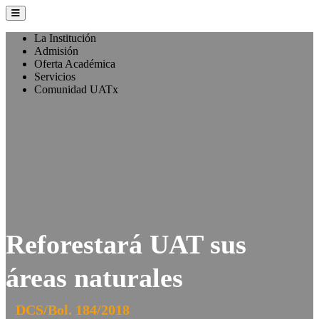
La Institución
Admisión
Oferta Académica
Servicios
Comunidad UATx
Reforestará UAT sus
áreas naturales
DCS/Bol. 184/2018