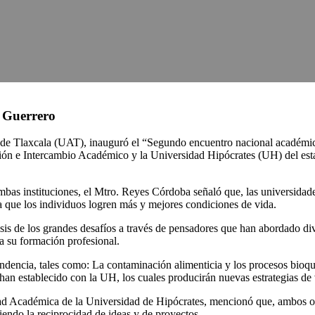
e Guerrero
 Tlaxcala (UAT), inauguró el “Segundo encuentro nacional académico–c
ón e Intercambio Académico y la Universidad Hipócrates (UH) del estad
 ambas instituciones, el Mtro. Reyes Córdoba señaló que, las universida
ra que los individuos logren más y mejores condiciones de vida.
isis de los grandes desafíos a través de pensadores que han abordado di
 su formación profesional.
dencia, tales como: La contaminación alimenticia y los procesos bioquím
e han establecido con la UH, los cuales producirán nuevas estrategias de
dad Académica de la Universidad de Hipócrates, mencionó que, ambos o
iendo la reciprocidad de ideas y de proyectos.