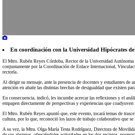
En coordinación con la Universidad Hipócrates d
El Mtro. Rubén Reyes Córdoba, Rector de la Universidad Autónoma de
conjuntamente por la Coordinación de Enlace Internacional, Vinculaci
rectoría.
Al dirigir su mensaje, ante la presencia de docentes y estudiantes de
atención en abatir las distintas brechas de desigualdad que existen pa
En consecuencia, indicó, les incumbe acercar las reflexiones y el anál
empapen directamente de perspectivas y experiencias que coadyuven a
El Mtro. Rubén Reyes apuntó que, este evento, tocará temas de trascen
cultura, por lo que, reconoció los lazos de trabajo colaborativo que s
A su vez, la Mtra. Olga María Testa Rodríguez, Directora de Movili
de sus alumnos, ofreciéndoles actividades en los dos recintos, promov