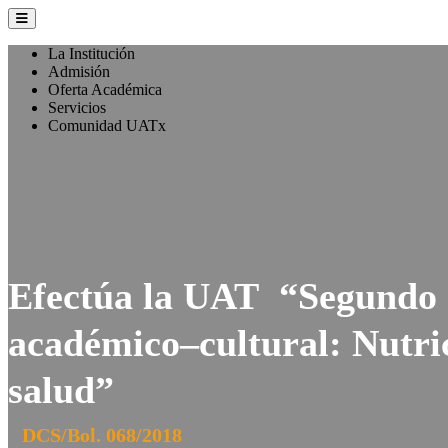
La Institución
Admisión
Oferta Académica
Servicios
Comunidad UATx
Efectúa la UAT “Segundo 
académico–cultural: Nutric
salud”
DCS/Bol. 068/2018