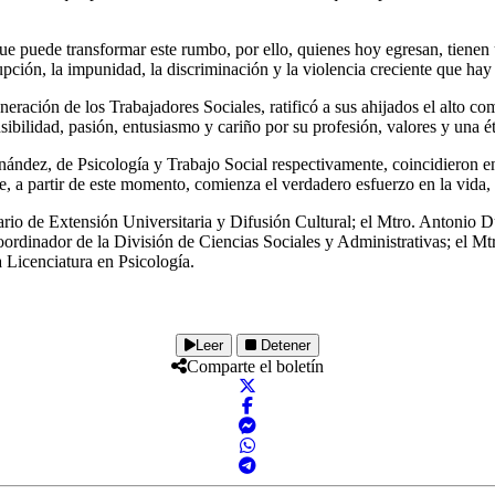
e puede transformar este rumbo, por ello, quienes hoy egresan, tienen un
ción, la impunidad, la discriminación y la violencia creciente que hay 
neración de los Trabajadores Sociales, ratificó a sus ahijados el alto c
lidad, pasión, entusiasmo y cariño por su profesión, valores y una étic
ández, de Psicología y Trabajo Social respectivamente, coincidieron en e
e, a partir de este momento, comienza el verdadero esfuerzo en la vida,
tario de Extensión Universitaria y Difusión Cultural; el Mtro. Antonio 
ordinador de la División de Ciencias Sociales y Administrativas; el M
 Licenciatura en Psicología.
Leer
Detener
Comparte el boletín