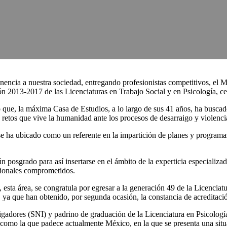
tinencia a nuestra sociedad, entregando profesionistas competitivos, 
 2013-2017 de las Licenciaturas en Trabajo Social y en Psicología, cel
ue, la máxima Casa de Estudios, a lo largo de sus 41 años, ha buscado 
s retos que vive la humanidad ante los procesos de desarraigo y violenc
, se ha ubicado como un referente en la impartición de planes y program
n posgrado para así insertarse en el ámbito de la experticia especializad
esionales comprometidos.
 esta área, se congratula por egresar a la generación 49 de la Licenciat
 ya que han obtenido, por segunda ocasión, la constancia de acreditaci
tigadores (SNI) y padrino de graduación de la Licenciatura en Psicología,
como la que padece actualmente México, en la que se presenta una sit