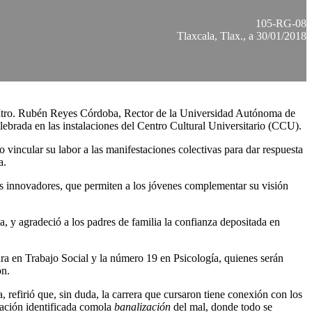
105-RG-08
Tlaxcala, Tlax., a 30/01/2018
el Mtro. Rubén Reyes Córdoba, Rector de la Universidad Autónoma de
ebrada en las instalaciones del Centro Cultural Universitario (CCU).
vincular su labor a las manifestaciones colectivas para dar respuesta
ia.
as innovadores, que permiten a los jóvenes complementar su visión
a, y agradeció a los padres de familia la confianza depositada en
ura en Trabajo Social y la número 19 en Psicología, quienes serán
ón.
 refirió que, sin duda, la carrera que cursaron tiene conexión con los
uación identificada comola
banalización
del mal, donde todo se