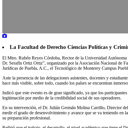
La Facultad de Derecho Ciencias Políticas y Crimin
El Mtro. Rubén Reyes Córdoba, Rector de la Universidad Autónoma de 
Dr. Serafín Ortiz Ortiz”, organizado por la Asociación Nacional de F
Jurídicas de Puebla, A.C., el Tecnológico de Monterey Campus Puebla
Ante la presencia de las delegaciones asistentes, docentes y estudiante
hace más visible, sobre todo, cuando los países se encuentran inmerso
Indicó que este evento es de gran significado, ya que los participante
legitimación por medio de la credibilidad social de sus operadores.
En su intervención, el Dr. Julián Germán Molina Carrillo, Director del 
medir el grado de desenvolvimiento y avance que se va teniendo en la 
su preparación profesional.
Refirió que el trabajo, el desarrollo, el nivel académico que tiene el 