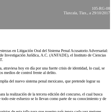
105-RG-08
Tlaxcala, Tlax., a 29/10/2017
trezas en Litigación Oral del Sistema Penal Acusatorio Adversarial:
de Investigación Jurídica, A.C. (ANFADE), el Instituto de Ciencias
T.
 atraviesa hoy en día por una fuerte crisis de identidad, lo cual, se
 medios de control frente al delito.
 amplia del nuevo sistema penal mexicano, que pretende lograr su
ra la realización de la tercera edición del concurso, el cual busca
e todo este esfuerzo se lo llevan como parte de su conocimiento y de
juristas de esta talla para que nuestro país tenga cada vez mejores