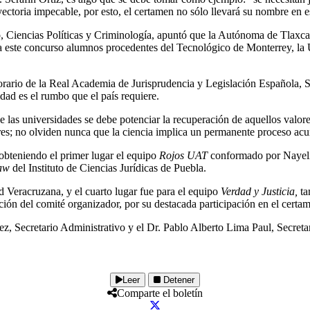
ayectoria impecable, por esto, el certamen no sólo llevará su nombre en
, Ciencias Políticas y Criminología, apuntó que la Autónoma de Tlaxcal
a este concurso alumnos procedentes del Tecnológico de Monterrey, la 
rario de la Real Academia de Jurisprudencia y Legislación Española, Sera
idad es el rumbo que el país requiere.
de las universidades se debe potenciar la recuperación de aquellos val
eres; no olviden nunca que la ciencia implica un permanente proceso a
 obteniendo el primer lugar el equipo
Rojos
UAT
conformado por Nayeli 
aw
del Instituto de Ciencias Jurídicas de Puebla.
 Veracruzana, y el cuarto lugar fue para el equipo
Verdad y Justicia,
ta
ición del comité organizador, por su destacada participación en el certa
, Secretario Administrativo y el Dr. Pablo Alberto Lima Paul, Secretar
Leer
Detener
Comparte el boletín