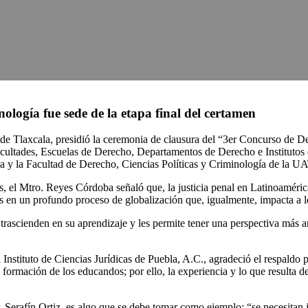
ología fue sede de la etapa final del certamen
Tlaxcala, presidió la ceremonia de clausura del “3er Concurso de Des
acultades, Escuelas de Derecho, Departamentos de Derecho e Institutos 
 y la Facultad de Derecho, Ciencias Políticas y Criminología de la UA
s, el Mtro. Reyes Córdoba señaló que, la justicia penal en Latinoamérica,
s en un profundo proceso de globalización que, igualmente, impacta a los
s trascienden en su aprendizaje y les permite tener una perspectiva más
Instituto de Ciencias Jurídicas de Puebla, A.C., agradeció el respaldo pa
formación de los educandos; por ello, la experiencia y lo que resulta d
Dr. Serafín Ortiz, es algo que se debe tomar como ejemplo: “se necesitan 