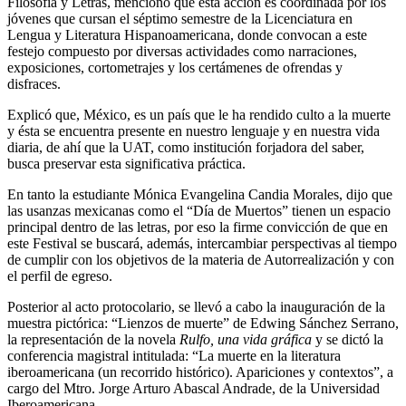
Filosofía y Letras, mencionó que esta acción es coordinada por los
jóvenes que cursan el séptimo semestre de la Licenciatura en
Lengua y Literatura Hispanoamericana, donde convocan a este
festejo compuesto por diversas actividades como narraciones,
exposiciones, cortometrajes y los certámenes de ofrendas y
disfraces.
Explicó que, México, es un país que le ha rendido culto a la muerte
y ésta se encuentra presente en nuestro lenguaje y en nuestra vida
diaria, de ahí que la UAT, como institución forjadora del saber,
busca preservar esta significativa práctica.
En tanto la estudiante Mónica Evangelina Candia Morales, dijo que
las usanzas mexicanas como el “Día de Muertos” tienen un espacio
principal dentro de las letras, por eso la firme convicción de que en
este Festival se buscará, además, intercambiar perspectivas al tiempo
de cumplir con los objetivos de la materia de Autorrealización y con
el perfil de egreso.
Posterior al acto protocolario, se llevó a cabo la inauguración de la
muestra pictórica: “Lienzos de muerte” de Edwing Sánchez Serrano,
la representación de la novela
Rulfo, una vida gráfica
y se dictó la
conferencia magistral intitulada: “La muerte en la literatura
iberoamericana (un recorrido histórico). Apariciones y contextos”, a
cargo del Mtro. Jorge Arturo Abascal Andrade, de la Universidad
Iberoamericana.