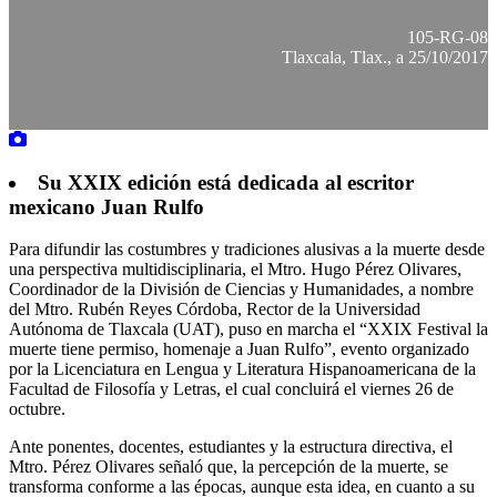
105-RG-08
Tlaxcala, Tlax., a 25/10/2017
Su XXIX edición está dedicada al escritor
mexicano Juan Rulfo
Para difundir las costumbres y tradiciones alusivas a la muerte desde
una perspectiva multidisciplinaria, el Mtro. Hugo Pérez Olivares,
Coordinador de la División de Ciencias y Humanidades, a nombre
del Mtro. Rubén Reyes Córdoba, Rector de la Universidad
Autónoma de Tlaxcala (UAT), puso en marcha el “XXIX Festival la
muerte tiene permiso, homenaje a Juan Rulfo”, evento organizado
por la Licenciatura en Lengua y Literatura Hispanoamericana de la
Facultad de Filosofía y Letras, el cual concluirá el viernes 26 de
octubre.
Ante ponentes, docentes, estudiantes y la estructura directiva, el
Mtro. Pérez Olivares señaló que, la percepción de la muerte, se
transforma conforme a las épocas, aunque esta idea, en cuanto a su