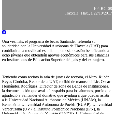
105-RG-08
Tlaxcala, Tlax., a 22/10/2017
Una vez más, el programa de becas Santander, refrenda su
solidaridad con la Universidad Autónoma de Tlaxcala (UAT) para
contribuir a la movilidad estudiantil, en esta ocasión beneficiando a
ocho jóvenes que obtendrán apoyos económicos para sus estancias
en Instituciones de Educación Superior del país y del extranjero.
Teniendo como recinto la sala de juntas de rectoría, el Mtro. Rubén
Reyes Córdoba, Rector de la UAT, recibió de manos del Lic. Oscar
Hernández Rodríguez, Director de zona de Banca de Instituciones,
la documentación que avala el respaldo para los alumnos, por lo que
agradeció a Santander el donativo que ayudará a que puedan asistir
a la Universidad Nacional Autónoma de México (UNAM), la
Benemérita Universidad Autónoma de Puebla (BUAP), Universidad
Veracruzana (UV), el Instituto Politécnico Nacional (IPN), la
Universidad Autónoma de Yucatán (UADY), la Universidad de