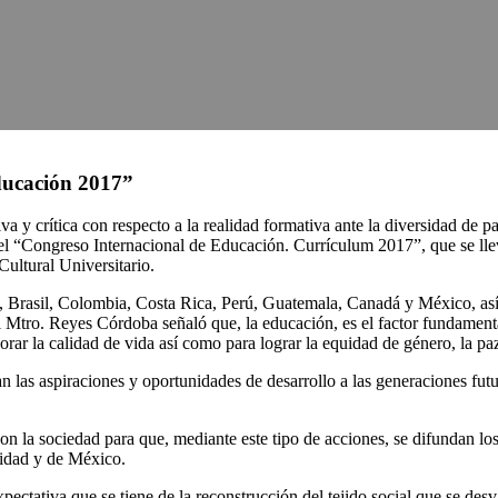
ducación 2017”
xiva y crítica con respecto a la realidad formativa ante la diversidad d
 “Congreso Internacional de Educación. Currículum 2017”, que se lleva
Cultural Universitario.
 Brasil, Colombia, Costa Rica, Perú, Guatemala, Canadá y México, así c
l Mtro. Reyes Córdoba señaló que, la educación, es el factor fundamenta
rar la calidad de vida así como para lograr la equidad de género, la paz 
ran las aspiraciones y oportunidades de desarrollo a las generaciones fu
 la sociedad para que, mediante este tipo de acciones, se difundan los
tidad y de México.
xpectativa que se tiene de la reconstrucción del tejido social que se de