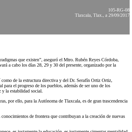
105-RG-08
Tlaxcala, Tlax., a 29/09/2017
e paradigmas que existen”, aseguró el Mtro. Rubén Reyes Córdoba,
rá a cabo los días 28, 29 y 30 del presente, organizado por la
omo de la estructura directiva y del Dr. Serafín Ortiz Ortiz,
l para el progreso de los pueblos, además de ser uno de los
y la estabilidad social.
turas, por ello, para la Autónoma de Tlaxcala, es de gran trascendencia
 conocimientos de frontera que contribuyan a la creación de nuevas
svanece, es justamente la educación, es justamente cimentar mentalidad