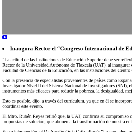
Inaugura Rector el “Congreso Internacional de E
“La actitud de las Instituciones de Educación Superior debe ser refle
Rector de la Universidad Autónoma de Tlaxcala (UAT), al inaugurar el
Facultad de Ciencias de la Educación, en las instalaciones del Centro 
Con la presencia de especialistas provenientes de países como España,
Investigador Nivel II del Sistema Nacional de Investigadores (SNI), e
instrumentos más eficaces para reducir la pobreza, la desigualdad, mejo
Esto es posible, dijo, a través del currículum, ya que en él se incorpo
coordinar este evento.
El Mtro. Rubén Reyes refirió que, la UAT, confirma su compromiso con
propuestas de solución, que abonen a la transformación de nuestra en
En su intervención, el Dr. Serafín Ortiz Ortiz afirmó: “La verdadera e