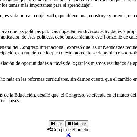
r los temas más importantes para el aprendizaje”.
eso, es vida humana objetivada, que direcciona, construye y orienta, e
yó que las políticas públicas impactan en diversas actividades y propós
a aplicación de esas políticas, debe buscar siempre este horizonte de cali
neral del Congreso Internacional, expresó que las universidades requier
icipación, en función de lo que en este momento se denomina responsabi
gualación de oportunidades a través de lograr los mismos resultados de a
ás en las reformas curriculares, sin darnos cuenta que el cambio en la
 de la Educación, detalló que, el Congreso, se efectúa en el marco del 
ios países.
Leer
Detener
Comparte el boletín