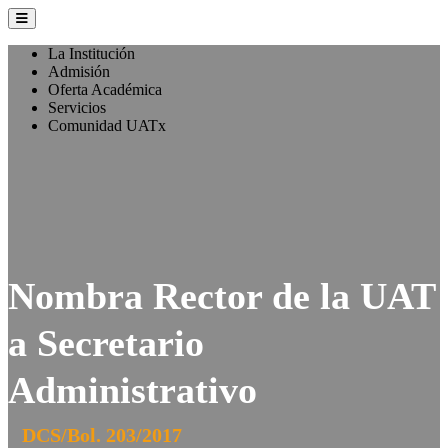
La Institución
Admisión
Oferta Académica
Servicios
Comunidad UATx
Nombra Rector de la UAT
a Secretario
Administrativo
DCS/Bol. 203/2017