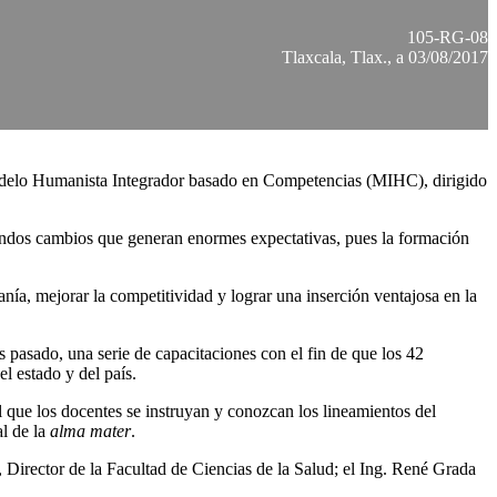
105-RG-08
Tlaxcala, Tlax., a 03/08/2017
Modelo Humanista Integrador basado en Competencias (MIHC), dirigido
fundos cambios que generan enormes expectativas, pues la formación
danía, mejorar la competitividad y lograr una inserción ventajosa en la
pasado, una serie de capacitaciones con el fin de que los 42
l estado y del país.
l que los docentes se instruyan y conozcan los lineamientos del
al de la
alma mater
.
 Director de la Facultad de Ciencias de la Salud; el Ing. René Grada