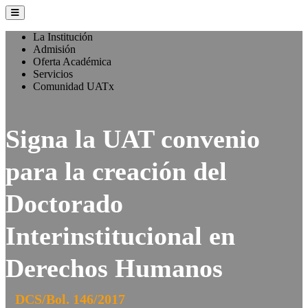
La Institución
Admisión
Oferta Académica
Servicios
Comunidad UATx
Signa la UAT convenio
para la creación del
Doctorado
Interinstitucional en
Derechos Humanos
DCS/Bol. 146/2017