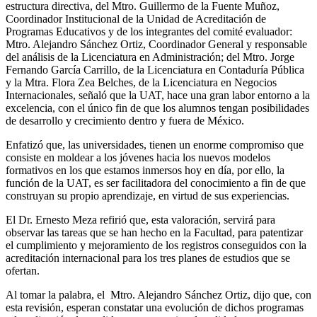
estructura directiva, del Mtro. Guillermo de la Fuente Muñoz,
Coordinador Institucional de la Unidad de Acreditación de
Programas Educativos y de los integrantes del comité evaluador:
Mtro. Alejandro Sánchez Ortiz, Coordinador General y responsable
del análisis de la Licenciatura en Administración; del Mtro. Jorge
Fernando García Carrillo, de la Licenciatura en Contaduría Pública
y la Mtra. Flora Zea Belches, de la Licenciatura en Negocios
Internacionales, señaló que la UAT, hace una gran labor entorno a la
excelencia, con el único fin de que los alumnos tengan posibilidades
de desarrollo y crecimiento dentro y fuera de México.
Enfatizó que, las universidades, tienen un enorme compromiso que
consiste en moldear a los jóvenes hacia los nuevos modelos
formativos en los que estamos inmersos hoy en día, por ello, la
función de la UAT, es ser facilitadora del conocimiento a fin de que
construyan su propio aprendizaje, en virtud de sus experiencias.
El Dr. Ernesto Meza refirió que, esta valoración, servirá para
observar las tareas que se han hecho en la Facultad, para patentizar
el cumplimiento y mejoramiento de los registros conseguidos con la
acreditación internacional para los tres planes de estudios que se
ofertan.
Al tomar la palabra, el Mtro. Alejandro Sánchez Ortiz, dijo que, con
esta revisión, esperan constatar una evolución de dichos programas