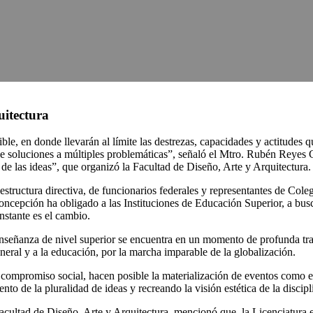
uitectura
ble, en donde llevarán al límite las destrezas, capacidades y actitudes
s de soluciones a múltiples problemáticas”, señaló el Mtro. Rubén Rey
de las ideas”, que organizó la Facultad de Diseño, Arte y Arquitectura.
tructura directiva, de funcionarios federales y representantes de Cole
cepción ha obligado a las Instituciones de Educación Superior, a busca
nstante es el cambio.
enseñanza de nivel superior se encuentra en un momento de profunda t
neral y a la educación, por la marcha imparable de la globalización.
ompromiso social, hacen posible la materialización de eventos como est
ento de la pluralidad de ideas y recreando la visión estética de la discip
Facultad de Diseño, Arte y Arquitectura, mencionó que, la Licenciatura 