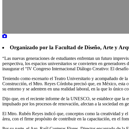
Organizado por la Facultad de Diseño, Arte y Arq
“Las nuevas generaciones de estudiantes enfrentan un futuro imprevisi
perspectiva, los espacios universitarios se convierten en generadore
inaugurar el “IV Congreso Internacional Diálogo Creativo: El desafío 
Teniendo como escenario el Teatro Universitario y acompañado de la es
Construcción, el Mtro. Reyes Córdoba precisó que, en México, esta con
su entorno y se adentren en una realidad laboral, en la que lo único co
Dijo que, en el reciente informe de la UNESCO, se establece que la 
impulsado por los procesos de renovación, afectan a la sociedad en ge
El Mtro. Rubén Reyes indicó que, conceptos como la creatividad y el c
área, con el firme propósito de contribuir en la capacitación, en el fom
Por su parte, el Arq. Raúl Conteras Flores, Director encargado de la 