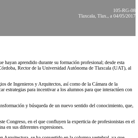
105-RG-08
Tlaxcala, Tlax., a 04/05/2017
 que hayan aprendido durante su formación profesional; desde esta
es Córdoba, Rector de la Universidad Autónoma de Tlaxcala (UAT), al
gios de Ingenieros y Arquitectos, así como de la Cámara de la
r estrategias para incentivar a los alumnos para que interactúen con
ransformación y búsqueda de un nuevo sentido del conocimiento, que,
e Congreso, en el que confluyen la experticia de profesionistas en el
lina en sus diferentes expresiones.
en Arquitectura, se ha convertido en la columna vertebral, ya que