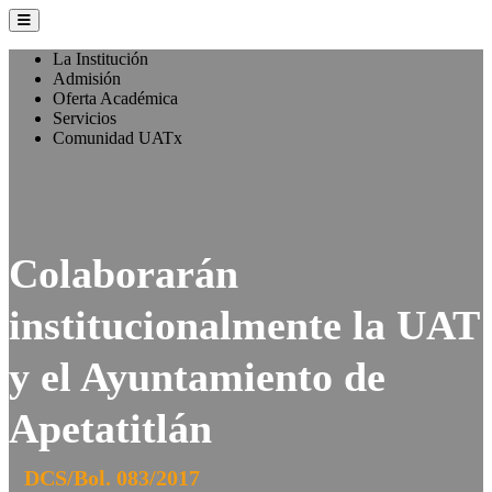
La Institución
Admisión
Oferta Académica
Servicios
Comunidad UATx
Colaborarán
institucionalmente la UAT
y el Ayuntamiento de
Apetatitlán
DCS/Bol. 083/2017