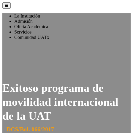
La Institución
Admisión
Oferta Académica
Servicios
Comunidad UATx
Exitoso programa de
movilidad internacional
de la UAT
DCS/Bol. 066/2017