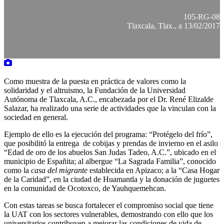
105-RG-08
Tlaxcala, Tlax., a 13/02/2017
Como muestra de la puesta en práctica de valores como la
solidaridad y el altruismo, la Fundación de la Universidad
Autónoma de Tlaxcala, A.C., encabezada por el Dr. René Elizalde
Salazar, ha realizado una serie de actividades que la vinculan con la
sociedad en general.
Ejemplo de ello es la ejecución del programa: “Protégelo del frío”,
que posibilitó la entrega de cobijas y prendas de invierno en el asilo
“Edad de oro de los abuelos San Judas Tadeo, A.C.”, ubicado en el
municipio de Españita; al albergue “La Sagrada Familia”, conocido
como la
casa del migrante
establecida en Apizaco; a la “Casa Hogar
de la Caridad”, en la ciudad de Huamantla y la donación de juguetes
en la comunidad de Ocotoxco, de Yauhquemehcan.
Con estas tareas se busca fortalecer el compromiso social que tiene
la UAT con los sectores vulnerables, demostrando con ello que los
universitarios contribuyen a mejorar las condiciones de vida de