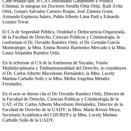
Cabe resaltar que, el CA Consolidado Garantismo y Política
Criminal, lo integran los Doctores Serafín Ortiz Ortiz, Raúl Ávila
Ortiz, Genaro Salvador Carnero Roque, José Zamora Grant,
Armando Espinoza Juárez, Pablo Alberto Lima Paúl y Eduardo
Lozano Tovar.
El CA de Seguridad Pública, Oralidad y Delincuencia Organizada,
de la Facultad de Derecho, Ciencias Políticas y Criminología, lo
conforman el Dr. Osvaldo Ramírez Ortiz, el Dr. Germán García
Montealegre, la Mtra. Emma Beatriz Barrientos Mercado y la Mtra.
Laura Alejandra Ramírez Ortiz.
En lo referente al CA de la Autónoma de Yucatán, Visión
Multidisciplinaria y Tridimensionalidad del Derecho, lo constituyen
el Dr. Carlos Alberto Macedonio Hernández, la Mtra. Lucely
Martina Carballo Solís y la Mtra. Melba Angelina Méndez
Fernández.
En el acto se dieron cita el Dr. Osvaldo Ramírez Ortiz, Director de
la Facultad de Derecho, Ciencias Políticas y Criminología de la
UAT; el Dr. Carlos Alberto Macedonio Hernández, Director de la
Facultad de Derecho de la UADY; la Mtra. Marla Rivera Moya,
Secretaria Académica del CIJUREP y la Mtra. Lucely Martina
Carballo Solís de la UADY.