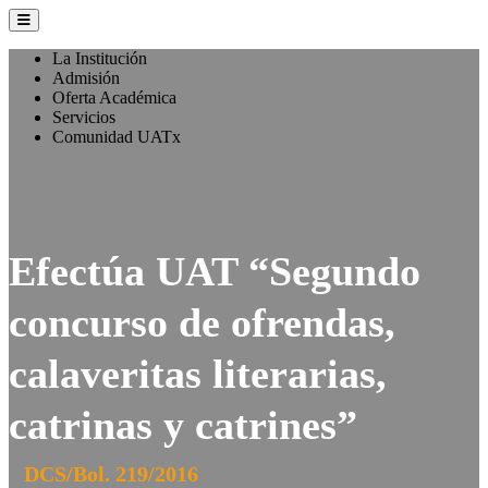
La Institución
Admisión
Oferta Académica
Servicios
Comunidad UATx
Efectúa UAT “Segundo
concurso de ofrendas,
calaveritas literarias,
catrinas y catrines”
DCS/Bol. 219/2016