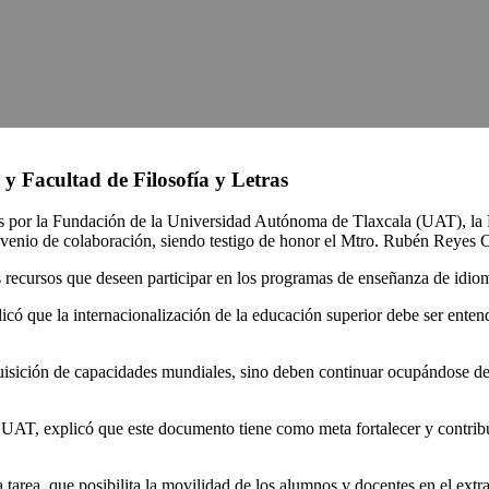
 Facultad de Filosofía y Letras
os por la Fundación de la Universidad Autónoma de Tlaxcala (UAT), la 
nvenio de colaboración, siendo testigo de honor el Mtro. Rubén Reyes 
s recursos que deseen participar en los programas de enseñanza de idio
icó que la internacionalización de la educación superior debe ser ente
dquisición de capacidades mundiales, sino deben continuar ocupándose d
 UAT, explicó que este documento tiene como meta fortalecer y contribui
tarea, que posibilita la movilidad de los alumnos y docentes en el ext