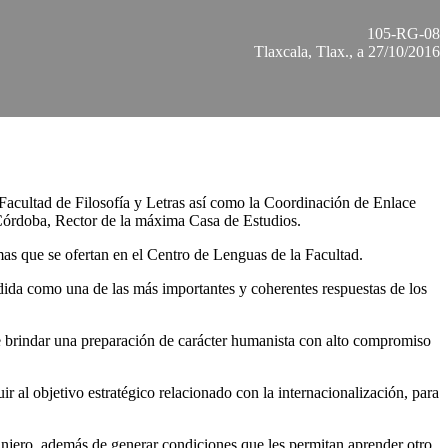
105-RG-08
Tlaxcala, Tlax., a 27/10/2016
Facultad de Filosofía y Letras así como la Coordinación de Enlace
Córdoba, Rector de la máxima Casa de Estudios.
mas que se ofertan en el Centro de Lenguas de la Facultad.
ndida como una de las más importantes y coherentes respuestas de los
e brindar una preparación de carácter humanista con alto compromiso
r al objetivo estratégico relacionado con la internacionalización, para
ranjero, además de generar condiciones que les permitan aprender otro