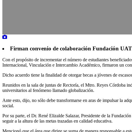
Firman convenio de colaboración Fundación UAT y
Con el propósito de incrementar el número de estudiantes beneficiad
Internacional, Vinculación e Intercambio Académico, firmaron un co
Dicho acuerdo tiene la finalidad de otorgar becas a jóvenes de escaso
Reunidos en la sala de juntas de Rectoría, el Mtro. Reyes Córdoba ind
universitarios al fenómeno llamado globalización.
Ante esto, dijo, no sólo debe transformarse en aras de impulsar la a
social.
Por su parte, el Dr. René Elizalde Salazar, Presidente de la Fundación
seguir a la altura de las metas trazadas en calidad educativa.
Mencionó que el área que dirige se suma de manera responsable a esta 