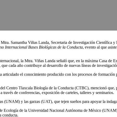
, la Mtra. Samantha Viñas Landa, Secretaria de Investigación Científic
so Internacional Bases Biológicas de la Conducta
, evento al que asist
internacional, la Mtra. Viñas Landa señaló que, en la máxima Casa de Es
, que cada año contribuye al desarrollo de nuevas líneas de investigació
 ha articulado el conocimiento producido con los procesos de formación p
el Centro Tlaxcala Biología de la Conducta (CTBC), mencionó que, para
 través de conferencias, exposición de carteles, talleres y seminarios.
umas (UNAM) y las garzas (UAT), que tejen sueños para apoyar la indagac
to de Ecología de la Universidad Nacional Autónoma de México (UNAM), 
la conducta.