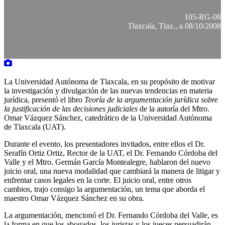
105-RG-08
Tlaxcala, Tlax., a 08/10/2008
La Universidad Autónoma de Tlaxcala, en su propósito de motivar
la investigación y divulgación de las nuevas tendencias en materia
jurídica, presentó el libro
Teoría de la argumentación jurídica sobre
la justificación de las decisiones judiciales
de la autoría del Mtro.
Omar Vázquez Sánchez, catedrático de la Universidad Autónoma
de Tlaxcala (UAT).
Durante el evento, los presentadores invitados, entre ellos el Dr.
Serafín Ortiz Ortiz, Rector de la UAT, el Dr. Fernando Córdoba del
Valle y el Mtro. Germán García Montealegre, hablaron del nuevo
juicio oral, una nueva modalidad que cambiará la manera de litigar y
enfrentar casos legales en la corte. El juicio oral, entre otros
cambios, trajo consigo la argumentación, un tema que aborda el
maestro Omar Vázquez Sánchez en su obra.
La argumentación, mencionó el Dr. Fernando Córdoba del Valle, es
la forma en que los abogados, los juristas y los jueces persuadirán