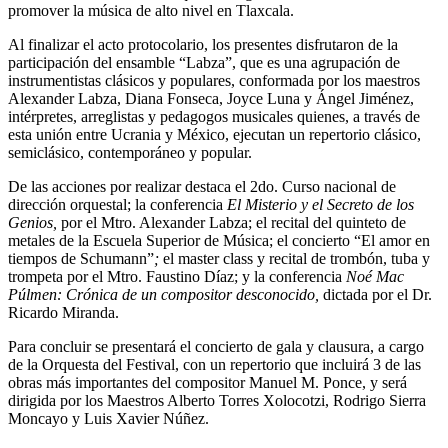
promover la música de alto nivel en Tlaxcala.
Al finalizar el acto protocolario, los presentes disfrutaron de la
participación del ensamble “Labza”, que es una agrupación de
instrumentistas clásicos y populares, conformada por los maestros
Alexander Labza, Diana Fonseca, Joyce Luna y Ángel Jiménez,
intérpretes, arreglistas y pedagogos musicales quienes, a través de
esta unión entre Ucrania y México, ejecutan un repertorio clásico,
semiclásico, contemporáneo y popular.
De las acciones por realizar destaca el 2do. Curso nacional de
dirección orquestal; la conferencia
El Misterio y el Secreto de los
Genios,
por el Mtro. Alexander Labza; el recital del quinteto de
metales de la Escuela Superior de Música; el concierto “El amor en
tiempos de Schumann”
;
el master class y recital de trombón, tuba y
trompeta por el Mtro. Faustino Díaz; y la conferencia
Noé Mac
Púlmen: Crónica de un compositor desconocido,
dictada por el Dr.
Ricardo Miranda.
Para concluir se presentará el concierto de gala y clausura, a cargo
de la Orquesta del Festival, con un repertorio que incluirá 3 de las
obras más importantes del compositor Manuel M. Ponce, y será
dirigida por los Maestros Alberto Torres Xolocotzi, Rodrigo Sierra
Moncayo y Luis Xavier Núñez.