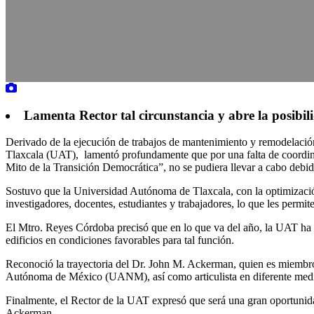
Lamenta Rector tal circunstancia y abre la posibil
Derivado de la ejecución de trabajos de mantenimiento y remodelación 
Tlaxcala (UAT), lamentó profundamente que por una falta de coordinac
Mito de la Transición Democrática”, no se pudiera llevar a cabo debid
Sostuvo que la Universidad Autónoma de Tlaxcala, con la optimización d
investigadores, docentes, estudiantes y trabajadores, lo que les permi
El Mtro. Reyes Córdoba precisó que en lo que va del año, la UAT ha s
edificios en condiciones favorables para tal función.
Reconoció la trayectoria del Dr. John M. Ackerman, quien es miembro 
Autónoma de México (UANM), así como articulista en diferente medio
Finalmente, el Rector de la UAT expresó que será una gran oportunidad
Ackerman.