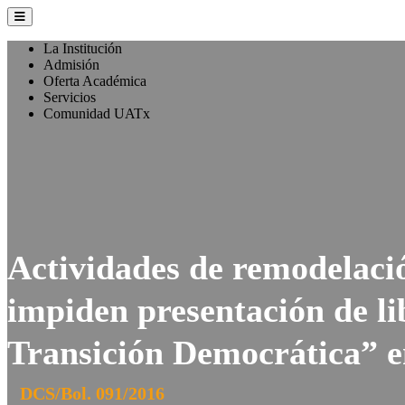
La Institución
Admisión
Oferta Académica
Servicios
Comunidad UATx
Actividades de remodelació
impiden presentación de li
Transición Democrática” 
DCS/Bol. 091/2016