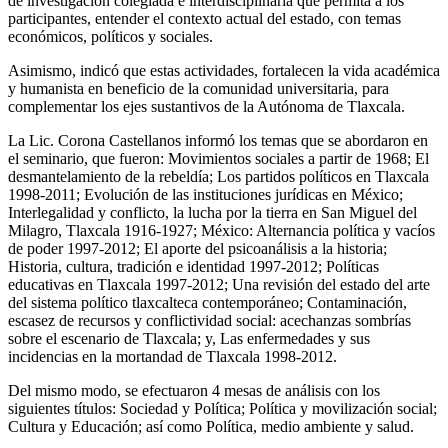
de investigación colegiada e interdisciplinaria que permita a los
participantes, entender el contexto actual del estado, con temas
económicos, políticos y sociales.
Asimismo, indicó que estas actividades, fortalecen la vida académica
y humanista en beneficio de la comunidad universitaria, para
complementar los ejes sustantivos de la Autónoma de Tlaxcala.
La Lic. Corona Castellanos informó los temas que se abordaron en
el seminario, que fueron: Movimientos sociales a partir de 1968; El
desmantelamiento de la rebeldía; Los partidos políticos en Tlaxcala
1998-2011; Evolución de las instituciones jurídicas en México;
Interlegalidad y conflicto, la lucha por la tierra en San Miguel del
Milagro, Tlaxcala 1916-1927; México: Alternancia política y vacíos
de poder 1997-2012; El aporte del psicoanálisis a la historia;
Historia, cultura, tradición e identidad 1997-2012; Políticas
educativas en Tlaxcala 1997-2012; Una revisión del estado del arte
del sistema político tlaxcalteca contemporáneo; Contaminación,
escasez de recursos y conflictividad social: acechanzas sombrías
sobre el escenario de Tlaxcala; y, Las enfermedades y sus
incidencias en la mortandad de Tlaxcala 1998-2012.
Del mismo modo, se efectuaron 4 mesas de análisis con los
siguientes títulos: Sociedad y Política; Política y movilización social;
Cultura y Educación; así como Política, medio ambiente y salud.