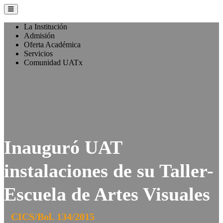
La Institución
Admisión
Oferta Académica
Servicios
Comunidad UATx
Inauguró UAT
instalaciones de su Taller-
Escuela de Artes Visuales
CICS/Bol. 134/2015