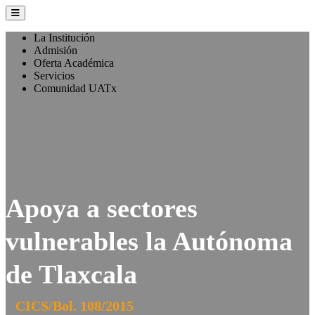
La Institución
Admisión
Oferta Académica
Servicios
Comunidad UATx
Apoya a sectores
vulnerables la Autónoma
de Tlaxcala
CICS/Bol. 108/2015