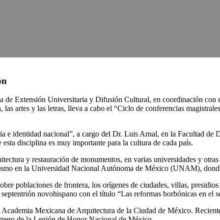
ón
a de Extensión Universitaria y Difusión Cultural, en coordinación con
las artes y las letras, lleva a cabo el “Ciclo de conferencias magistrales
a e identidad nacional”, a cargo del Dr. Luis Arnal, en la Facultad de 
e esta disciplina es muy importante para la cultura de cada país.
uitectura y restauración de monumentos, en varias universidades y otras
anismo en la Universidad Nacional Autónoma de México (UNAM), donde h
obre poblaciones de frontera, los orígenes de ciudades, villas, presidio
 septentrión novohispano con el título “Las reformas borbónicas en el 
a Academia Mexicana de Arquitectura de la Ciudad de México. Recient
mero de la Legión de Honor Nacional de México.