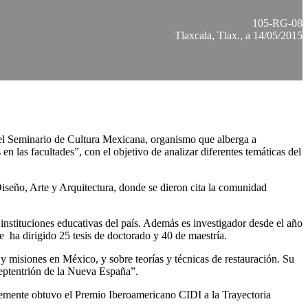
105-RG-08
Tlaxcala, Tlax., a 14/05/2015
 el Seminario de Cultura Mexicana, organismo que alberga a
 en las facultades”, con el objetivo de analizar diferentes temáticas del
Diseño, Arte y Arquitectura, donde se dieron cita la comunidad
 instituciones educativas del país. Además es investigador desde el año
a dirigido 25 tesis de doctorado y 40 de maestría.
s y misiones en México, y sobre teorías y técnicas de restauración. Su
septentrión de la Nueva España”.
emente obtuvo el Premio Iberoamericano CIDI a la Trayectoria