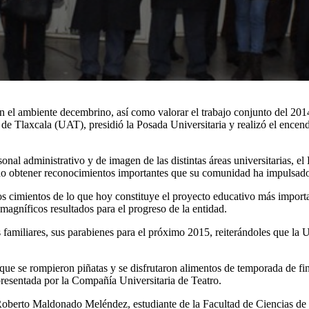
n el ambiente decembrino, así como valorar el trabajo conjunto del 2014 y
Tlaxcala (UAT), presidió la Posada Universitaria y realizó el encendid
sonal administrativo y de imagen de las distintas áreas universitarias, e
do obtener reconocimientos importantes que su comunidad ha impulsado 
s cimientos de lo que hoy constituye el proyecto educativo más importa
 magníficos resultados para el progreso de la entidad.
familiares, sus parabienes para el próximo 2015, reiterándoles que la
la que se rompieron piñatas y se disfrutaron alimentos de temporada de f
resentada por la Compañía Universitaria de Teatro.
oberto Maldonado Meléndez, estudiante de la Facultad de Ciencias de la 