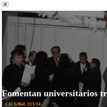
La Institución
Admisión
Oferta Académica
Servicios
Comunidad UATx
Fomentan universitarios tr
CICS/Bol. 213/14