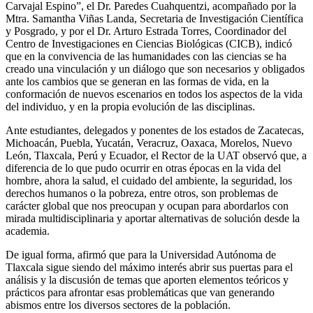
Carvajal Espino”, el Dr. Paredes Cuahquentzi, acompañado por la
Mtra. Samantha Viñas Landa, Secretaria de Investigación Científica
y Posgrado, y por el Dr. Arturo Estrada Torres, Coordinador del
Centro de Investigaciones en Ciencias Biológicas (CICB), indicó
que en la convivencia de las humanidades con las ciencias se ha
creado una vinculación y un diálogo que son necesarios y obligados
ante los cambios que se generan en las formas de vida, en la
conformación de nuevos escenarios en todos los aspectos de la vida
del individuo, y en la propia evolución de las disciplinas.
Ante estudiantes, delegados y ponentes de los estados de Zacatecas,
Michoacán, Puebla, Yucatán, Veracruz, Oaxaca, Morelos, Nuevo
León, Tlaxcala, Perú y Ecuador, el Rector de la UAT observó que, a
diferencia de lo que pudo ocurrir en otras épocas en la vida del
hombre, ahora la salud, el cuidado del ambiente, la seguridad, los
derechos humanos o la pobreza, entre otros, son problemas de
carácter global que nos preocupan y ocupan para abordarlos con
mirada multidisciplinaria y aportar alternativas de solución desde la
academia.
De igual forma, afirmó que para la Universidad Autónoma de
Tlaxcala sigue siendo del máximo interés abrir sus puertas para el
análisis y la discusión de temas que aporten elementos teóricos y
prácticos para afrontar esas problemáticas que van generando
abismos entre los diversos sectores de la población.