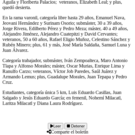
Águila y Floriberta Palacios; veteranos, Elizabeth Leal; y plus,
quedó desierta.
En la rama varonil, categoría libre hasta 29 años, Emanuel Nava,
Jeovani Hernández y Surinam Osorio; submáster, 30 a 39 años,
Jorge Rivera, Edilberto Pérez y Pedro Meza; máster, 40 a 49 años,
Alejandro Jiménez, Alejandro Cuatepitzi y David Cervantes;
veteranos, 50 a 60 años, Rafael Eligio Muñoz, Celestino Sánchez y
Rubén Minero; plus, 61 y más, José María Saldaña, Samuel Luna y
Juan Álvarez.
Categoría trabajador, submáster, Iván Zempoalteca, Maro Antonio
Tlapa y Alfonso Morales; máster, Oscar Murias, Enrique Lima y
Ranulfo Carzo; veteranos, Víctor Job Paredes, Saúl Juárez y
Armando Lemus; plus, Guadalupe Morales, Juan Tepapa y Pedro
Cruz.
Estudiantes, categoría única 5 km, Luis Eduardo Casillas, Juan
Salgado y Jesús Eduardo García; en femenil, Nohemí Milacatl,
Laritza Milacatl y Diana Laura Rodríguez.
Leer
Detener
Comparte el boletín