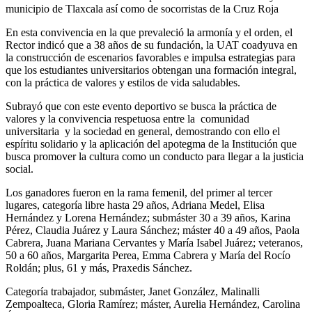
municipio de Tlaxcala así como de socorristas de la Cruz Roja
En esta convivencia en la que prevaleció la armonía y el orden, el
Rector indicó que a 38 años de su fundación, la UAT coadyuva en
la construcción de escenarios favorables e impulsa estrategias para
que los estudiantes universitarios obtengan una formación integral,
con la práctica de valores y estilos de vida saludables.
Subrayó que con este evento deportivo se busca la práctica de
valores y la convivencia respetuosa entre la comunidad
universitaria y la sociedad en general, demostrando con ello el
espíritu solidario y la aplicación del apotegma de la Institución que
busca promover la cultura como un conducto para llegar a la justicia
social.
Los ganadores fueron en la rama femenil, del primer al tercer
lugares, categoría libre hasta 29 años, Adriana Medel, Elisa
Hernández y Lorena Hernández; submáster 30 a 39 años, Karina
Pérez, Claudia Juárez y Laura Sánchez; máster 40 a 49 años, Paola
Cabrera, Juana Mariana Cervantes y María Isabel Juárez; veteranos,
50 a 60 años, Margarita Perea, Emma Cabrera y María del Rocío
Roldán; plus, 61 y más, Praxedis Sánchez.
Categoría trabajador, submáster, Janet González, Malinalli
Zempoalteca, Gloria Ramírez; máster, Aurelia Hernández, Carolina