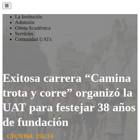
La Institución
Admisión
Oferta Académica
Servicios
Comunidad UATx
Exitosa carrera “Camina
trota y corre” organizó la
UAT para festejar 38 años
de fundación
CICS/Bol. 192/14