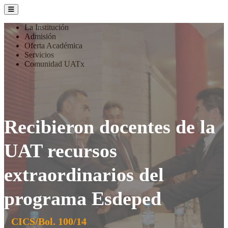
La Institución
Admisión
Oferta Académica
Servicios
Comunidad UATx
Recibieron docentes de la
UAT recursos
extraordinarios del
programa Esdeped
CICS/Bol. 100/14