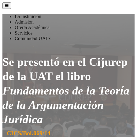
La Institución
Admisión
Oferta Académica
Servicios
Comunidad UATx
Se presentó en el Cijurep
de la UAT el libro
Fundamentos de la Teoría
de la Argumentación
Jurídica
CICS/Bol.069/14