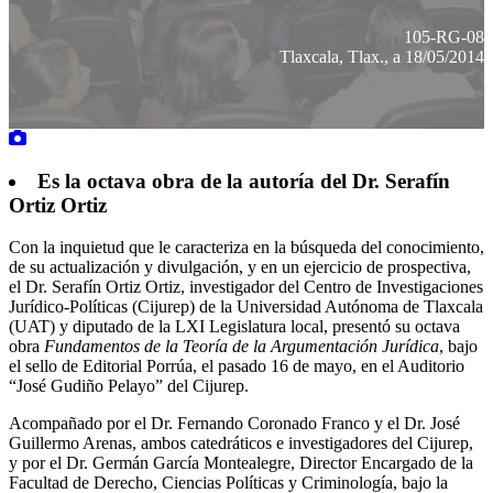
105-RG-08
Tlaxcala, Tlax., a 18/05/2014
Es la octava obra de la autoría del Dr. Serafín
Ortiz Ortiz
Con la inquietud que le caracteriza en la búsqueda del conocimiento,
de su actualización y divulgación, y en un ejercicio de prospectiva,
el Dr. Serafín Ortiz Ortiz, investigador del Centro de Investigaciones
Jurídico-Políticas (Cijurep) de la Universidad Autónoma de Tlaxcala
(UAT) y diputado de la LXI Legislatura local, presentó su octava
obra
Fundamentos de la Teoría de la Argumentación Jurídica
, bajo
el sello de Editorial Porrúa, el pasado 16 de mayo, en el Auditorio
“José Gudiño Pelayo” del Cijurep.
Acompañado por el Dr. Fernando Coronado Franco y el Dr. José
Guillermo Arenas, ambos catedráticos e investigadores del Cijurep,
y por el Dr. Germán García Montealegre, Director Encargado de la
Facultad de Derecho, Ciencias Políticas y Criminología, bajo la