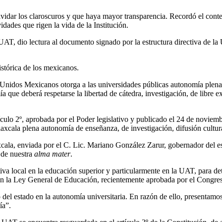
vidar los claroscuros y que haya mayor transparencia. Recordó el conteni
ades que rigen la vida de la Institución.
AT, dio lectura al documento signado por la estructura directiva de la 
stórica de los mexicanos.
s Unidos Mexicanos otorga a las universidades públicas autonomía plena pa
que deberá respetarse la libertad de cátedra, investigación, de libre 
ulo 2º, aprobada por el Poder legislativo y publicado el 24 de noviemb
xcala plena autonomía de enseñanza, de investigación, difusión cultur
cala, enviada por el C. Lic. Mariano González Zarur, gobernador del est
a de nuestra
alma mater
.
ativa local en la educación superior y particularmente en la UAT, para 
a en la Ley General de Educación, recientemente aprobada por el Congre
o del estado en la autonomía universitaria. En razón de ello, presentamo
ía”.