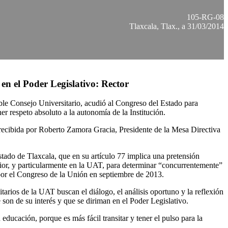
105-RG-08
Tlaxcala, Tlax., a 31/03/2014
en el Poder Legislativo: Rector
le Consejo Universitario, acudió al Congreso del Estado para
r respeto absoluto a la autonomía de la Institución.
e recibida por Roberto Zamora Gracia, Presidente de la Mesa Directiva
stado de Tlaxcala, que en su artículo 77 implica una pretensión
erior, y particularmente en la UAT, para determinar “concurrentemente”
por el Congreso de la Unión en septiembre de 2013.
sitarios de la UAT buscan el diálogo, el análisis oportuno y la reflexión
 son de su interés y que se diriman en el Poder Legislativo.
ducación, porque es más fácil transitar y tener el pulso para la