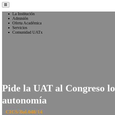
La Institución
Admisión
Oferta Académica
Servicios
Comunidad UATx
Pide la UAT al Congreso lo
autonomía
CICS/Bol.048/14