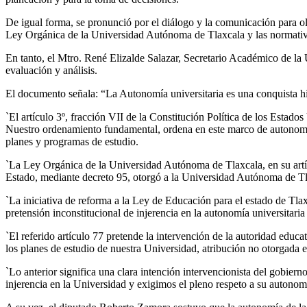
De igual forma, se pronunció por el diálogo y la comunicación para ol
Ley Orgánica de la Universidad Autónoma de Tlaxcala y las normativid
En tanto, el Mtro. René Elizalde Salazar, Secretario Académico de la U
evaluación y análisis.
El documento señala: “La Autonomía universitaria es una conquista hi
`El artículo 3º, fracción VII de la Constitución Política de los Estado
Nuestro ordenamiento fundamental, ordena en este marco de autonomía 
planes y programas de estudio.
`La Ley Orgánica de la Universidad Autónoma de Tlaxcala, en su artíc
Estado, mediante decreto 95, otorgó a la Universidad Autónoma de Tla
`La iniciativa de reforma a la Ley de Educación para el estado de Tlax
pretensión inconstitucional de injerencia en la autonomía universitari
`El referido artículo 77 pretende la intervención de la autoridad educ
los planes de estudio de nuestra Universidad, atribución no otorgad
`Lo anterior significa una clara intención intervencionista del gobiern
injerencia en la Universidad y exigimos el pleno respeto a su autonom