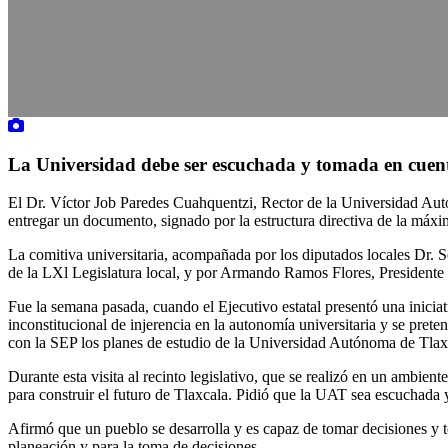
La Universidad debe ser escuchada y tomada en cuenta 
El Dr. Víctor Job Paredes Cuahquentzi, Rector de la Universidad Au
entregar un documento, signado por la estructura directiva de la máxim
La comitiva universitaria, acompañada por los diputados locales Dr. S
de la LXl Legislatura local, y por Armando Ramos Flores, Presidente
Fue la semana pasada, cuando el Ejecutivo estatal presentó una inicia
inconstitucional de injerencia en la autonomía universitaria y se pret
con la SEP los planes de estudio de la Universidad Autónoma de Tlax
Durante esta visita al recinto legislativo, que se realizó en un ambient
para construir el futuro de Tlaxcala. Pidió que la UAT sea escuchada y
Afirmó que un pueblo se desarrolla y es capaz de tomar decisiones y te
planeación y para la toma de decisiones.