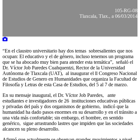
105-RG-08
Tlaxcala, Tlax., a 06/03/2014
“En el claustro universitario hay dos temas sobresalientes que nos
ocupan: El educativo y el de género, incluso tenemos un programa
que se ha abocado muy bien para atender esta temática”, señaló el
Dr. Víctor Job Paredes Cuahquentzi, Rector de la Universidad
Autónoma de Tlaxcala (UAT), al inaugurar el ll Congreso Nacional
de Estudios de Genero en Humanidades que organiza la Facultad de
Filosofía y Letras de esta Casa de Estudios, del 5 al 7 de marzo.
En su mensaje inaugural, el Dr. Víctor Job Paredes, ante
estudiantes e investigadores de 26 instituciones educativas públicas
y privadas del país y dos organismos de gobierno, indicó que la
humanidad ha dado pasos enormes en su desarrollo y en el tránsito a
una vida más confortable; sin embargo, el hombre, en sentido
genérico, sigue arrastrando lastres que impiden que las sociedades
alcancen su pleno desarrollo.
Afirmó que actualmente se observan grandes movimientos a nivel