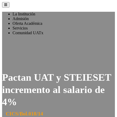
La Institución
Admisión
Oferta Académica
Servicios
Comunidad UATx
Pactan UAT y STEIESET
incremento al salario de
4%
CICS/Bol.018/14