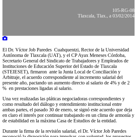
105-RG-08
Tlaxcala, Tlax., a 03/02/2014
El Dr. Víctor Job Paredes Cuahquentzi, Rector de la Universidad
Autónoma de Tlaxcala (UAT), y el CP Ayax Meneses Córdoba,
Secretario General del Sindicato de Trabajadores y Empleados de
Instituciones de Educación Superior del Estado de Tlaxcala
(STEIESET), firmaron ante la Junta Local de Conciliación y
Arbitraje, el acuerdo correspondiente al incremento salarial del
presente año, pactando un aumento directo al salario de 4% y de 2
% en prestaciones ligadas al salario.
Una vez realizadas las pláticas negociadoras correspondientes y
como resultado del diálogo y entendimiento institucional entre
ambas partes, el pasado 30 de enero, se signó este acuerdo que deja
en claro el interés por continuar trabajando en un clima de armonía y
de estabilidad en la máxima Casa de Estudios de la entidad.
Durante la firma de la revisión salarial, el Dr. Víctor Job Paredes
reconoció la disposición para impulsar, con voluntad, los proyectos