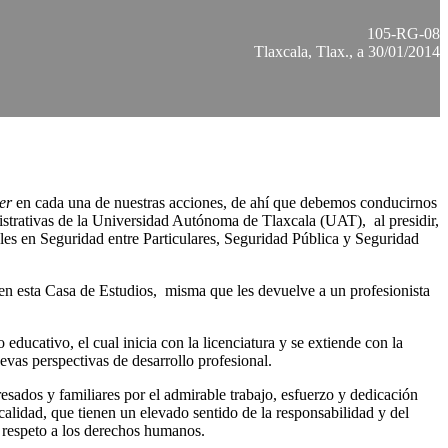
105-RG-08
Tlaxcala, Tlax., a 30/01/2014
er
en cada una de nuestras acciones, de ahí que debemos conducirnos
istrativas de la Universidad Autónoma de Tlaxcala (UAT), al presidir,
les en Seguridad entre Particulares, Seguridad Pública y Seguridad
en esta Casa de Estudios, misma que les devuelve a un profesionista
educativo, el cual inicia con la licenciatura y se extiende con la
evas perspectivas de desarrollo profesional.
resados y familiares por el admirable trabajo, esfuerzo y dedicación
calidad, que tienen un elevado sentido de la responsabilidad y del
 respeto a los derechos humanos.