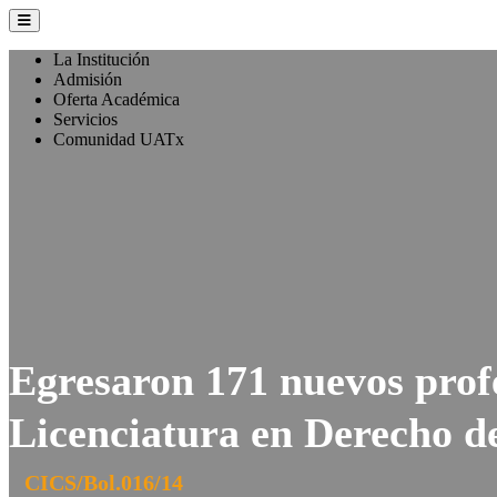
La Institución
Admisión
Oferta Académica
Servicios
Comunidad UATx
Egresaron 171 nuevos profe
Licenciatura en Derecho d
CICS/Bol.016/14