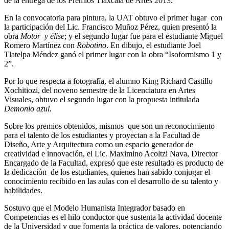
de la entrega de los Premios Tlaxcala de Artes 2013.
En la convocatoria para pintura, la UAT obtuvo el primer lugar con
la participación del Lic. Francisco Muñoz Pérez, quien presentó la
obra
Motor y élise
; y el segundo lugar fue para el estudiante Miguel
Romero Martínez con
Robotino
. En dibujo, el estudiante Joel
Tlatelpa Méndez ganó el primer lugar con la obra “Isoformismo 1 y
2”.
Por lo que respecta a fotografía, el alumno King Richard Castillo
Xochitiozi, del noveno semestre de la Licenciatura en Artes
Visuales, obtuvo el segundo lugar con la propuesta intitulada
Demonio azul
.
Sobre los premios obtenidos, mismos que son un reconocimiento
para el talento de los estudiantes y proyectan a la Facultad de
Diseño, Arte y Arquitectura como un espacio generador de
creatividad e innovación, el Lic. Maximino Acoltzi Nava, Director
Encargado de la Facultad, expresó que este resultado es producto de
la dedicación de los estudiantes, quienes han sabido conjugar el
conocimiento recibido en las aulas con el desarrollo de su talento y
habilidades.
Sostuvo que el Modelo Humanista Integrador basado en
Competencias es el hilo conductor que sustenta la actividad docente
de la Universidad y que fomenta la práctica de valores, potenciando