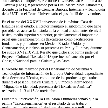
Job Paredes Cuahquentzi, Rector de la Universidad Autónoma de
Tlaxcala (UAT), y presentado por la Dra. Marva Mora Lumbreras,
docente de la Facultad de Ciencias Básicas, Ingeniería y Tecnología
de la UAT, en el Teatro Universitario el pasado 15 de noviembre.
En el marco del XXXVII aniversario de la máxima Casa de
Estudios en el estado, el Rector inauguró el subdominio que tiene
por objetivo acercar la historia de la entidad a estudiantes de nivel
básico, medio superior y superior, particularmente el importante
papel que desempeñaron los tlaxcaltecas como pacificadores,
fundadores y pobladores en México, Estados Unidos y
Centroamérica, e incluso su presencia en Perú y Filipinas, durante
los siglos XVI al XVIII. Resaltó que dicho sitio forma parte del
Proyecto Cultural Tlaxcala 2013 que fue cofinanciado por el
Consejo Nacional para la Cultura y las Artes.
El website fue realizado por el Departamento de Sistemas y
Tecnologías de Información de la propia Universidad, dependiente
de la Secretaría Técnica, como uno de los productos generados
durante el pasado Festival Cultural y Simposio Internacional
“Migración e identidad: presencia de Tlaxcala en América”,
realizado del 13 al 15 de noviembre.
Durante su intervención, la Dra. Mora Lumbreras señaló que la
página “tlaxcalaenamerica” es el resultado de un trabajo
multidisciplinario entre trabajadores, docentes y estudiantes