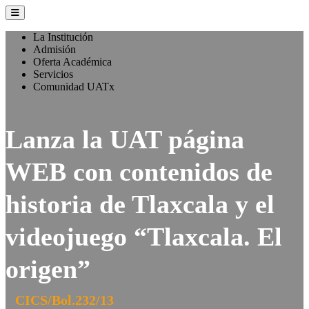
La Institución
Admisión
Oferta Académica
Servicios
Comunidad UATx
Lanza la UAT página
WEB con contenidos de
historia de Tlaxcala y el
videojuego “Tlaxcala. El
origen”
CICS/Bol.232/13