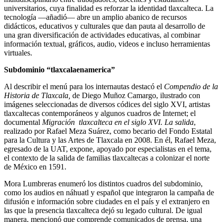
universitarios, cuya finalidad es reforzar la identidad tlaxcalteca. La
tecnología —añadió— abre un amplio abanico de recursos
didácticos, educativos y culturales que dan pauta al desarrollo de
una gran diversificación de actividades educativas, al combinar
información textual, gráficos, audio, videos e incluso herramientas
virtuales.
Subdominio “tlaxcalaenamerica”
Al describir el menú para los internautas destacó el
Compendio de la
Historia de Tlaxcala,
de Diego Muñoz Camargo, ilustrado con
imágenes seleccionadas de diversos códices del siglo XVI, artistas
tlaxcaltecas contemporáneos y algunos cuadros de Internet; el
documental
Migración tlaxcalteca en el siglo XVI. La salida
,
realizado por Rafael Meza Suárez, como becario del Fondo Estatal
para la Cultura y las Artes de Tlaxcala en 2008. En él, Rafael Meza,
egresado de la UAT, expone, apoyado por especialistas en el tema,
el contexto de la salida de familias tlaxcaltecas a colonizar el norte
de México en 1591.
Mora Lumbreras enumeró los distintos cuadros del subdominio,
como los audios en náhuatl y español que integraron la campaña de
difusión e información sobre ciudades en el país y el extranjero en
las que la presencia tlaxcalteca dejó su legado cultural. De igual
manera, mencionó que comprende comunicados de prensa, una