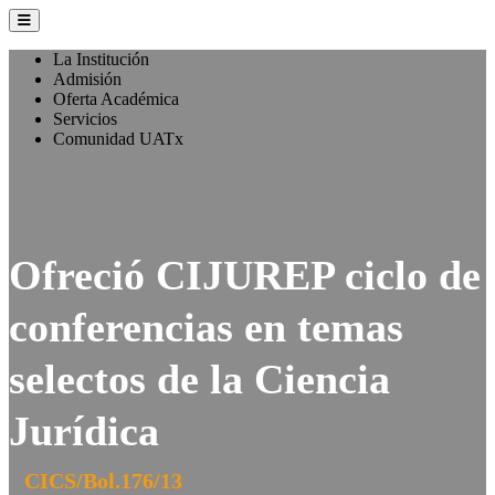
La Institución
Admisión
Oferta Académica
Servicios
Comunidad UATx
Ofreció CIJUREP ciclo de
conferencias en temas
selectos de la Ciencia
Jurídica
CICS/Bol.176/13