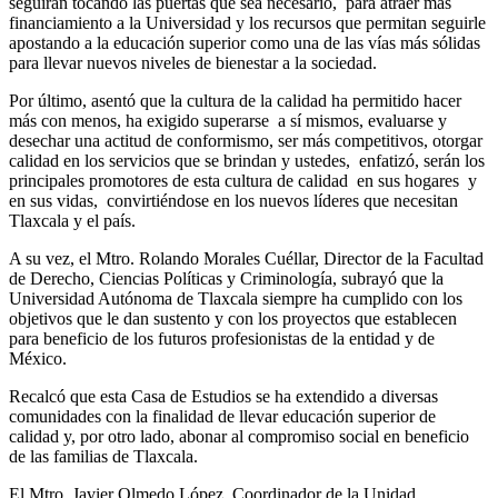
seguirán tocando las puertas que sea necesario, para atraer más
financiamiento a la Universidad y los recursos que permitan seguirle
apostando a la educación superior como una de las vías más sólidas
para llevar nuevos niveles de bienestar a la sociedad.
Por último, asentó que la cultura de la calidad ha permitido hacer
más con menos, ha exigido superarse a sí mismos, evaluarse y
desechar una actitud de conformismo, ser más competitivos, otorgar
calidad en los servicios que se brindan y ustedes, enfatizó, serán los
principales promotores de esta cultura de calidad en sus hogares y
en sus vidas, convirtiéndose en los nuevos líderes que necesitan
Tlaxcala y el país.
A su vez, el Mtro. Rolando Morales Cuéllar, Director de la Facultad
de Derecho, Ciencias Políticas y Criminología, subrayó que la
Universidad Autónoma de Tlaxcala siempre ha cumplido con los
objetivos que le dan sustento y con los proyectos que establecen
para beneficio de los futuros profesionistas de la entidad y de
México.
Recalcó que esta Casa de Estudios se ha extendido a diversas
comunidades con la finalidad de llevar educación superior de
calidad y, por otro lado, abonar al compromiso social en beneficio
de las familias de Tlaxcala.
El Mtro. Javier Olmedo López, Coordinador de la Unidad