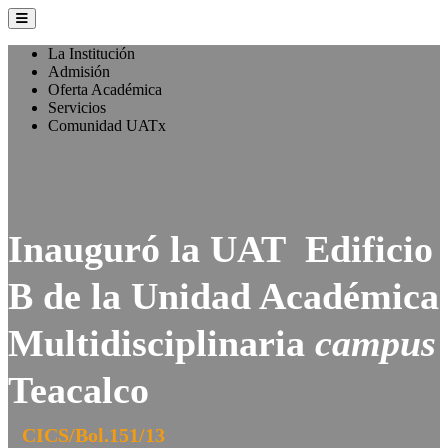
La Institución
Admisión
Oferta Académica
Servicios
Comunidad UATx
Inauguró la UAT Edificio
B de la Unidad Académica
Multidisciplinaria
campus
Teacalco
CICS/Bol.151/13