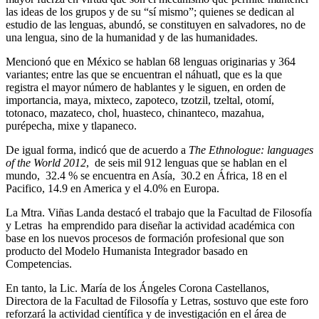
las ideas de los grupos y de su “sí mismo”; quienes se dedican al
estudio de las lenguas, abundó, se constituyen en salvadores, no de
una lengua, sino de la humanidad y de las humanidades.
Mencionó que en México se hablan 68 lenguas originarias y 364
variantes; entre las que se encuentran el náhuatl, que es la que
registra el mayor número de hablantes y le siguen, en orden de
importancia, maya, mixteco, zapoteco, tzotzil, tzeltal, otomí,
totonaco, mazateco, chol, huasteco, chinanteco, mazahua,
purépecha, mixe y tlapaneco.
De igual forma, indicó que de acuerdo a
The Ethnologue: languages
of the World 2012
, de seis mil 912 lenguas que se hablan en el
mundo, 32.4 % se encuentra en Asía, 30.2 en África, 18 en el
Pacifico, 14.9 en America y el 4.0% en Europa.
La Mtra. Viñas Landa destacó el trabajo que la Facultad de Filosofía
y Letras ha emprendido para diseñar la actividad académica con
base en los nuevos procesos de formación profesional que son
producto del Modelo Humanista Integrador basado en
Competencias.
En tanto, la Lic. María de los Ángeles Corona Castellanos,
Directora de la Facultad de Filosofía y Letras, sostuvo que este foro
reforzará la actividad científica y de investigación en el área de