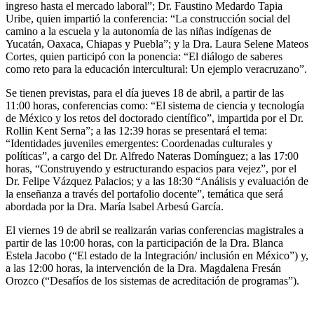
ingreso hasta el mercado laboral”; Dr. Faustino Medardo Tapia
Uribe, quien impartió la conferencia: “La construcción social del
camino a la escuela y la autonomía de las niñas indígenas de
Yucatán, Oaxaca, Chiapas y Puebla”; y la Dra. Laura Selene Mateos
Cortes, quien participó con la ponencia: “El diálogo de saberes
como reto para la educación intercultural: Un ejemplo veracruzano”.
Se tienen previstas, para el día jueves 18 de abril, a partir de las
11:00 horas, conferencias como: “El sistema de ciencia y tecnología
de México y los retos del doctorado científico”, impartida por el Dr.
Rollin Kent Serna”; a las 12:39 horas se presentará el tema:
“Identidades juveniles emergentes: Coordenadas culturales y
políticas”, a cargo del Dr. Alfredo Nateras Domínguez; a las 17:00
horas, “Construyendo y estructurando espacios para vejez”, por el
Dr. Felipe Vázquez Palacios; y a las 18:30 “Análisis y evaluación de
la enseñanza a través del portafolio docente”, temática que será
abordada por la Dra. María Isabel Arbesú García.
El viernes 19 de abril se realizarán varias conferencias magistrales a
partir de las 10:00 horas, con la participación de la Dra. Blanca
Estela Jacobo (“El estado de la Integración/ inclusión en México”) y,
a las 12:00 horas, la intervención de la Dra. Magdalena Fresán
Orozco (“Desafíos de los sistemas de acreditación de programas”).